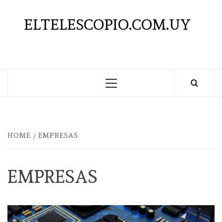
Saltar
al
ELTELESCOPIO.COM.UY
contenido
Menú
principal
HOME
EMPRESAS
EMPRESAS